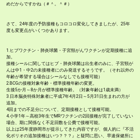
めだからですかね（＃＾。＾＃）
さて、24年度の予防接種もコロコロ変化してきましたが、25年
度も変更点がいくつかあります。
1.ヒブワクチン・肺炎球菌・子宮頸がんワクチンが定期接種に追
加。
接種シールに関してはヒブ・肺炎球菌は出生者のみに、子宮頸が
んは中1・中2の未接種者にのみ発送するそうです。（それ以外の
年齢が希望する場合はシールなしでも接種可能）
2.BCGの接種対象年齢・標準接種年齢の変更。
生後5か月～8か月が標準接種年齢。（対象年齢は1歳未満）
3.日本脳炎特殊対象者に平成7年4月2日～5月31日生まれの方が
追加。
4回までの不足分について、定期接種として接種可能。
4.小学1年～高校3年生でMRワクチンの2回接種が完了していない
場合、期に関係なく不足回数を公費で接種可能。
以上は25年度静岡市が提示してきた内容ですが、個人的に『不活
化ポリオの追加接種はいつ？？？』と疑問に思い、早速保健所に