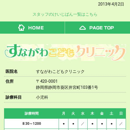
2013年4月2日
スタッフのけいじばん一覧はこちら
医院名
すながわこどもクリニック
住所
〒420-0001
静岡県静岡市葵区井宮町103番1号
診療科目
小児科
診療時間
月
火
水
木
金
土
日
8:30～1200
●
●
／
●
●
●
／