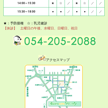
14:00～15:30
★
☆
／
★
☆
／
／
15:30～18:00
●
●
／
●
●
／
／
★：予防接種 ☆：乳児健診
【休診】
土曜日の午後、水曜日、日曜日、祝日
アクセスマップ